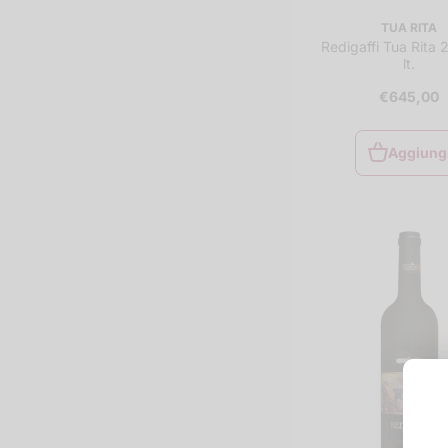
TUA RITA
Redigaffi Tua Rita 
lt.
€645,00
Aggiung
Aggiung
al
carrello