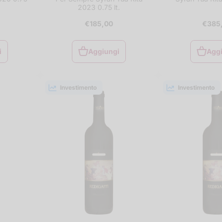
2023 0.75 lt.
€185,00
€385
i
Aggiungi
Agg
i
Aggiungi
Agg
al
carrello
car
Investimento
Investimento