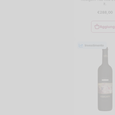
lt.
€288,00
Aggiung
Aggiung
al
carrello
Investimento