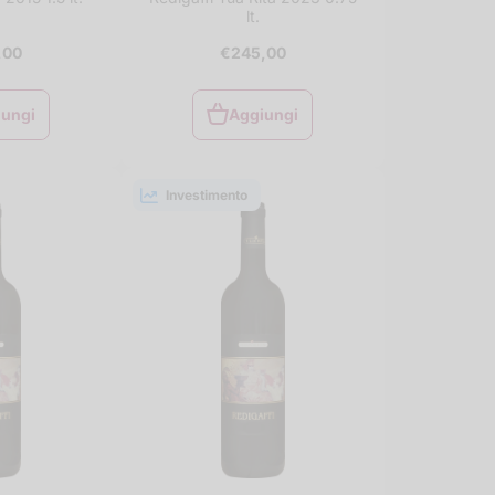
lt.
,00
€245,00
iungi
Aggiungi
iungi
Aggiungi
al
al
rello
carrello
Investimento