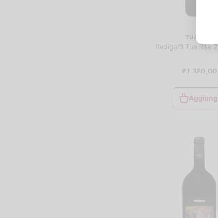
TUA RITA
Redigaffi Tua Rita 2
€1.380,00
Aggiung
Aggiung
al
carrello