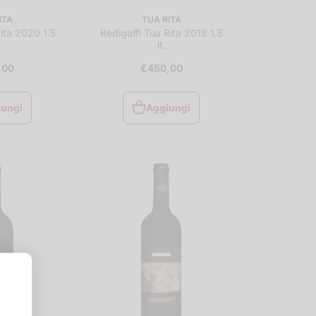
ITA
TUA RITA
Rita 2020 1.5
Redigaffi Tua Rita 2018 1.5
lt.
,00
€450,00
iungi
Aggiungi
iungi
Aggiungi
al
al
rello
carrello