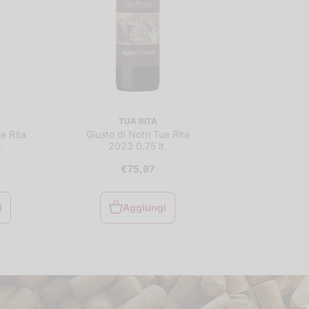
TUA RITA
a Rita
Giusto di Notri Tua Rita
.
2023 0.75 lt.
€75,97
i
Aggiungi
i
Aggiungi
al
carrello