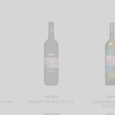
TUA RITA
TUA R
 Tua Rita
Redigaffi Tua Rita 2013 3 lt.
Lodano Bianc
2023 0.
€850,00
€42,