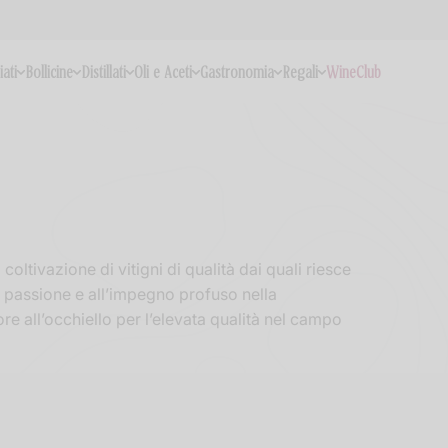
iati
Bollicine
Distillati
Oli e Aceti
Gastronomia
Regali
WineClub
oltivazione di vitigni di qualità dai quali riesce
 passione e all’impegno profuso nella
iore all’occhiello per l’elevata qualità nel campo