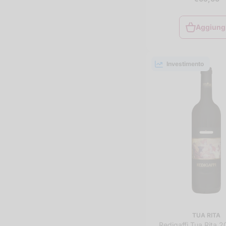
Aggiung
Aggiung
al
carrello
Investimento
TUA RITA
Redigaffi Tua Rita 