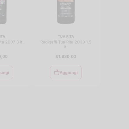
ITA
TUA RITA
ta 2007 3 lt.
Redigaffi Tua Rita 2000 1.5
lt.
0,00
€1.930,00
iungi
Aggiungi
iungi
Aggiungi
al
al
rello
carrello