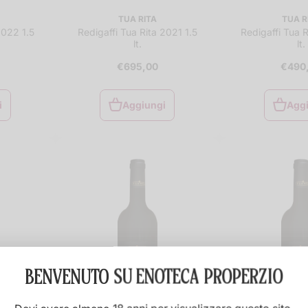
TUA RITA
TUA R
2022 1.5
Redigaffi Tua Rita 2021 1.5
Redigaffi Tua 
lt.
lt.
€695,00
€490
i
Aggiungi
Agg
i
Aggiungi
Agg
al
carrello
car
BENVENUTO SU
ENOTECA PROPERZIO