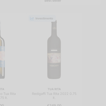
Investimento
ITA
TUA RITA
o Tua Rita
Redigaffi Tua Rita 2022 0.75
75 lt.
lt.
00
€249,00