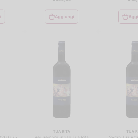
i
Aggiungi
Agg
i
Aggiungi
Agg
al
carrello
car
TUA RITA
TUA R
2020 0.75
Per Sempre Syrah Tua Rita
Syrah Tua Rita 