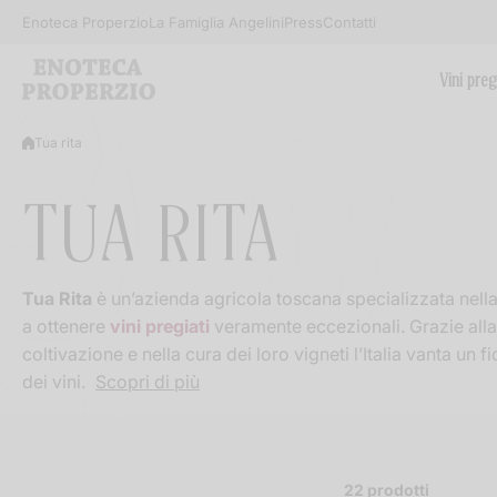
Salta al contenuto
Enoteca Properzio
La Famiglia Angelini
Press
Contatti
Vini preg
Tua rita
TUA RITA
Tua Rita
è un’azienda agricola toscana specializzata nella c
a ottenere
vini pregiati
veramente eccezionali. Grazie alla
coltivazione e nella cura dei loro vigneti l’Italia vanta un f
dei vini.
Scopri di più
22 prodotti