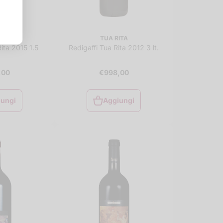
ITA
TUA RITA
ita 2015 1.5
Redigaffi Tua Rita 2012 3 lt.
,00
€998,00
iungi
Aggiungi
iungi
Aggiungi
al
al
rello
carrello