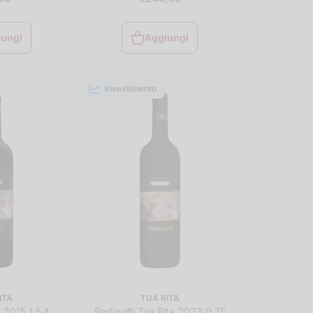
iungi
Aggiungi
iungi
Aggiungi
al
al
rello
carrello
Investimento
ITA
TUA RITA
2015 1.5 lt.
Redigaffi Tua Rita 2023 0.75