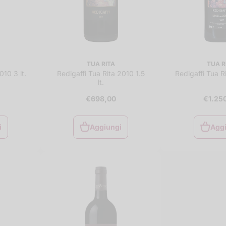
TUA RITA
TUA R
010 3 lt.
Redigaffi Tua Rita 2010 1.5
Redigaffi Tua Ri
lt.
€698,00
€1.25
i
Aggiungi
Agg
i
Aggiungi
Agg
al
carrello
car