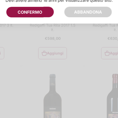
Devi avere almeno 18 anni per visualizzare questo sito.
CONFERMO
ABBANDONA
TUA RITA
TUA R
017 3 lt.
Redigaffi Tua Rita 2017 1.5
Redigaffi Tua R
lt.
lt.
€598,00
€630
i
Aggiungi
Agg
i
Aggiungi
Agg
al
carrello
car