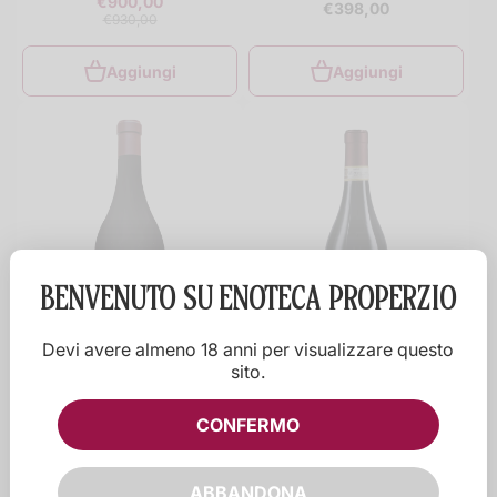
€900,00
€398,00
€930,00
Aggiungi
Aggiungi
BENVENUTO SU
ENOTECA PROPERZIO
Devi avere almeno 18 anni per visualizzare questo
sito.
MASCARELLO
MASCARELLO
CONFERMO
Barolo Monprivato Mascarello
Barolo Bartolo Mascarello 2015
e Figlio 2013 3 lt.
1.5 lt.
ABBANDONA