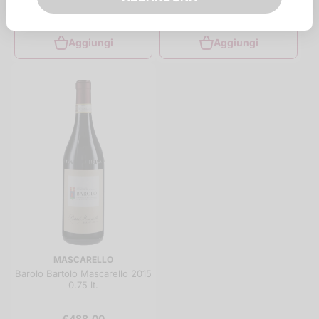
€1.250,00
€998,00
Aggiungi
Aggiungi
MASCARELLO
Barolo Bartolo Mascarello 2015
0.75 lt.
€488,00