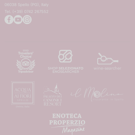
06038 Spello (PG), Italy
Tenuta san guido
Tel. (+39) 0742 267552
Tutte le cantine
facebookcom/theAngelinis/
youtubecom/user/EnotecaProperzio
instagramcom/enotecaproperzio/