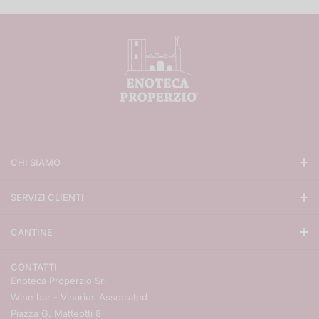
CHI SIAMO
Enoteca Properzio
SERVIZI CLIENTI
La famiglia Angelini
Condizioni di vendita
Press
CANTINE
Metodi di pagamento
Vendita vini online
Gaja
Metodi di spedizione
I migliori vini italiani 2021
CONTATTI
Ornellaia
Resi e rimborsi
Progetto realizzato grazie ai fondi europei della regione Umbria
Enoteca Properzio Srl
Valentini
Contatti
Wine bar - Vinarius Associated
Matrimoni ed eventi
Giacomo coterno
Piazza G. Matteotti 8
Regali aziendali