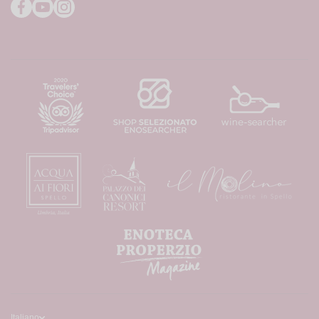
facebookcom/theAngelinis/
youtubecom/user/EnotecaProperzio
instagramcom/enotecaproperzio/
Italiano