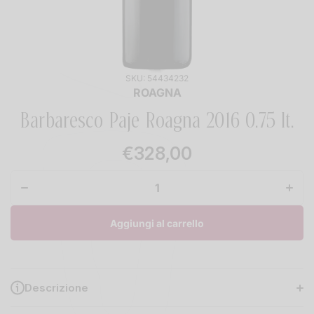
SKU:
54434232
ROAGNA
Barbaresco Paje Roagna 2016 0.75 lt.
€328,00
Diminuisci
Aume
quantità
quant
per
pe
Barbaresco
Barbar
Paje
Paj
Roagna
Roag
2016 0.75
2016 
Aggiungi al carrello
lt.
lt.
Descrizione