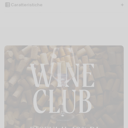
Caratteristiche
Regione
Piemonte
Uva
100% Nebbiolo