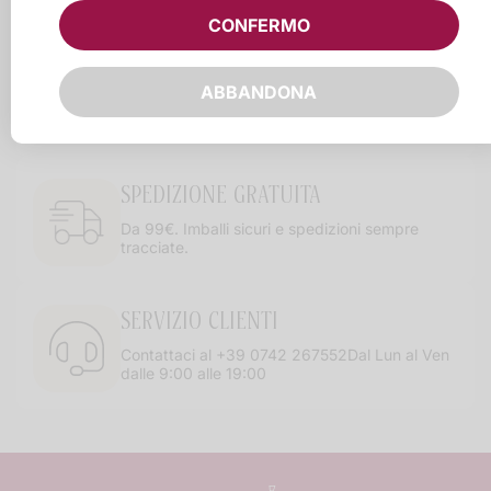
CONFERMO
UNA CANTINA UNICA
ABBANDONA
Contiamo più di 11.000 bottiglie di cui più di
1.000 molto rare
SPEDIZIONE GRATUITA
Da 99€. Imballi sicuri e spedizioni sempre
tracciate.
SERVIZIO CLIENTI
Contattaci al +39 0742 267552Dal Lun al Ven
dalle 9:00 alle 19:00