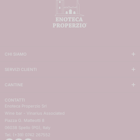
CHI SIAMO
Enoteca Properzio
SERVIZI CLIENTI
La famiglia Angelini
Condizioni di vendita
Press
CANTINE
Metodi di pagamento
Vendita vini online
Gaja
Metodi di spedizione
I migliori vini italiani 2021
CONTATTI
Ornellaia
Resi e rimborsi
Progetto realizzato grazie ai fondi europei della regione Umbria
Enoteca Properzio Srl
Valentini
Contatti
Wine bar - Vinarius Associated
Matrimoni ed eventi
Giacomo coterno
Piazza G. Matteotti 8
Regali aziendali
06038 Spello (PG), Italy
Tenuta san guido
Tel. (+39) 0742 267552
Tutte le cantine