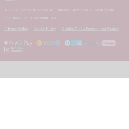
© 2026
Enoteca Properzio Srl - Piazza G. Matteotti 8, 06038 Spello
(PG), Italy - P.I. IT03239840543
Privacy Policy
Cookie Policy
Credits Tun2U Ecommerce Enabler
Metodi di pagamento