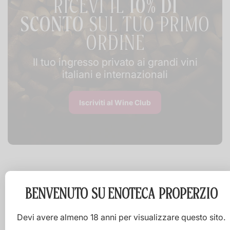
RICEVI IL
10% DI
SCONTO
SUL TUO PRIMO
ORDINE
Il tuo ingresso privato ai grandi vini
italiani e internazionali
Iscriviti al Wine Club
BENVENUTO SU
ENOTECA PROPERZIO
Devi avere almeno 18 anni per visualizzare questo sito.