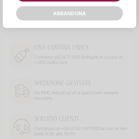
ABBANDONA
UNA CANTINA UNICA
Contiamo più di 11.000 bottiglie di cui più di
1.000 molto rare
SPEDIZIONE GRATUITA
Da 99€. Imballi sicuri e spedizioni sempre
tracciate.
SERVIZIO CLIENTI
Contattaci al +39 0742 267552Dal Lun al Ven
dalle 9:00 alle 19:00