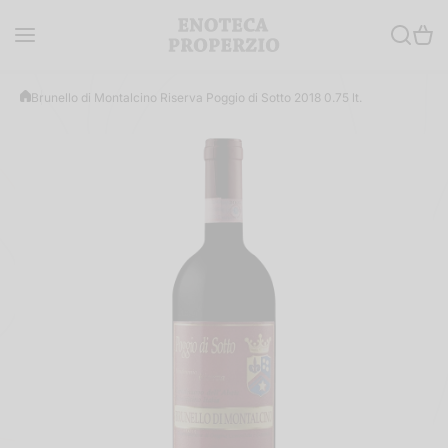
Salta al contenuto
Brunello di Montalcino Riserva Poggio di Sotto 2018 0.75 lt.