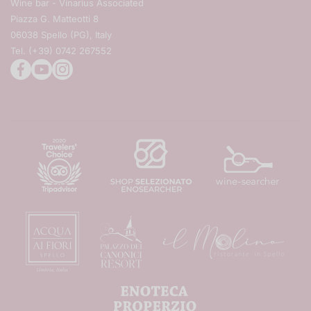
Contatti
Wine bar - Vinarius Associated
Matrimoni ed eventi
Giacomo coterno
Piazza G. Matteotti 8
Regali aziendali
06038 Spello (PG), Italy
Tenuta san guido
Tel. (+39) 0742 267552
Tutte le cantine
facebookcom/theAngelinis/
youtubecom/user/EnotecaProperzio
instagramcom/enotecaproperzio/