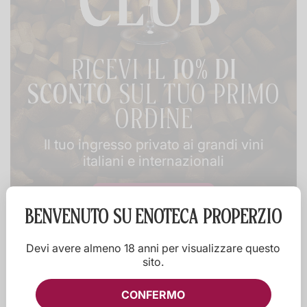
RICEVI IL
10% DI
SCONTO
SUL TUO PRIMO
ORDINE
Il tuo ingresso privato ai grandi vini
italiani e internazionali
Iscriviti al Wine Club
BENVENUTO SU
ENOTECA PROPERZIO
Devi avere almeno 18 anni per visualizzare questo
sito.
CONFERMO