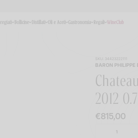
pregiati
Bollicine
Distillati
Oli e Aceti
Gastronomia
Regali
WineClub
SKU:
34423222111
BARON PHILIPPE
Chateau
2012 0.7
€815,00