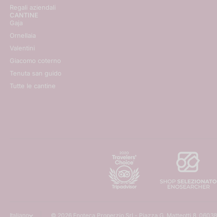
Regali aziendali
CANTINE
Gaja
Ornellaia
Valentini
Giacomo coterno
Tenuta san guido
Tutte le cantine
© 2026
Enoteca Properzio Srl - Piazza G. Matteotti 8, 06038
Italiano