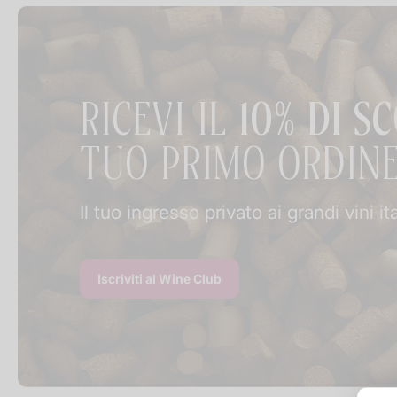
RICEVI IL
10% DI S
TUO PRIMO ORDIN
Il tuo ingresso privato ai grandi vini it
Iscriviti al Wine Club