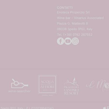
CONTATTI
Enoteca Properzio Srl
Wine bar - Vinarius Associated
Piazza G. Matteotti 8
06038 Spello (PG), Italy
Tel. (+39) 0742 267552
facebookcom/theAngelinis/
youtubecom/user/Enote
instagramcom/enote
Metodi di pagamento
 Spello (PG), Italy - P.I. IT03239840543