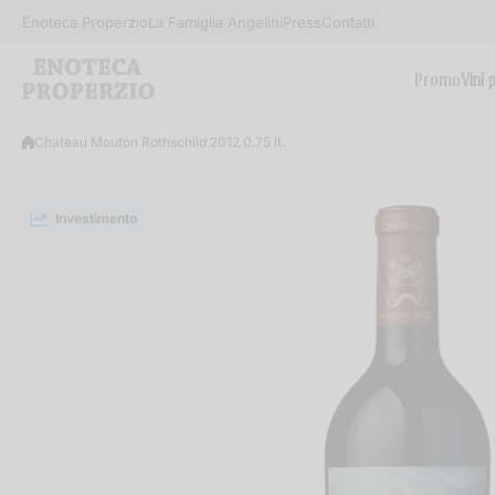
Salta al contenuto
Enoteca Properzio
La Famiglia Angelini
Press
Contatti
Promo
Vini 
Chateau Mouton Rothschild 2012 0.75 lt.
Investimento