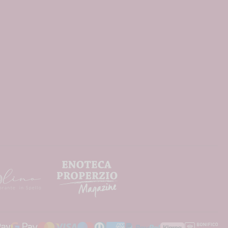
caProperzio
caproperzio/