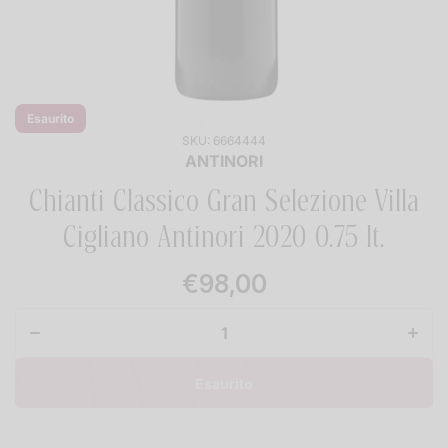
Esaurito
SKU:
6664444
ANTINORI
Chianti Classico Gran Selezione Villa
Cigliano Antinori 2020 0.75 lt.
Diminuisci
Aumen
quantità
quanti
€98,00
per
per
Chianti
Chian
Classico
Classi
Gran
Gra
Selezione
Selezi
Villa
Villa
Cigliano
Ciglia
Esaurito
Antinori
Antino
2020 0.75
2020 0
lt.
lt.