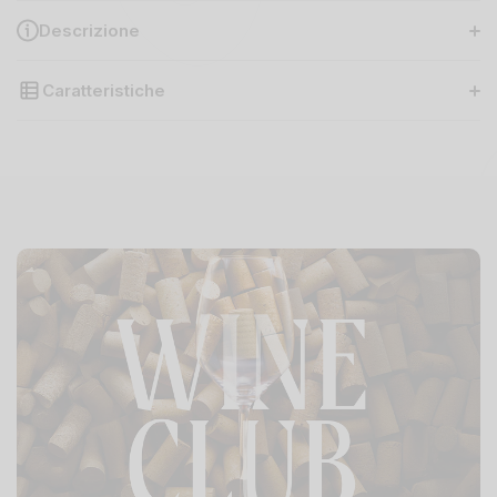
Descrizione
Caratteristiche
Regione
Toscana
Uva
100% sangiovese