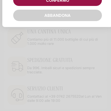
CONFERMO
ABBANDONA
UNA CANTINA UNICA
Contiamo più di 11.000 bottiglie di cui più di
1.000 molto rare
SPEDIZIONE GRATUITA
Da 99€. Imballi sicuri e spedizioni sempre
tracciate.
SERVIZIO CLIENTI
Contattaci al +39 0742 267552Dal Lun al Ven
dalle 9:00 alle 19:00