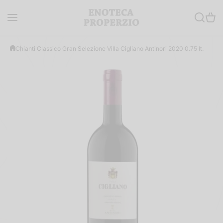
Salta al contenuto
Chianti Classico Gran Selezione Villa Cigliano Antinori 2020 0.75 lt.