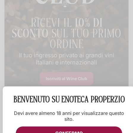
RICEVI IL
10% DI
SCONTO
SUL TUO PRIMO
ORDINE
Il tuo ingresso privato ai grandi vini
italiani e internazionali
Iscriviti al Wine Club
BENVENUTO SU
ENOTECA PROPERZIO
Devi avere almeno 18 anni per visualizzare questo
sito.