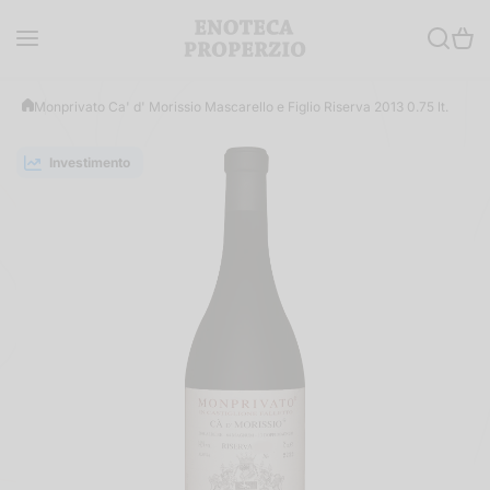
Salta al contenuto
Monprivato Ca' d' Morissio Mascarello e Figlio Riserva 2013 0.75 lt.
Investimento