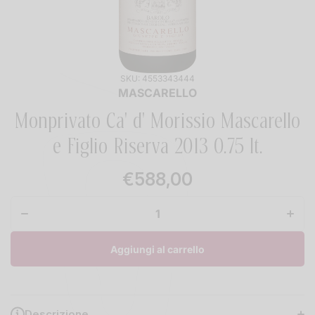
SKU:
4553343444
MASCARELLO
Monprivato Ca' d' Morissio Mascarello
e Figlio Riserva 2013 0.75 lt.
Diminuisci
Aume
quantità
quant
€588,00
per
per
Monprivato
Monpri
Ca&#39;
Ca&#
d&#39;
d&#3
Morissio
Moris
Mascarello
Mascar
e Figlio
e Fig
Aggiungi al carrello
Riserva
Rise
2013 0.75
2013 
lt.
lt.
Descrizione