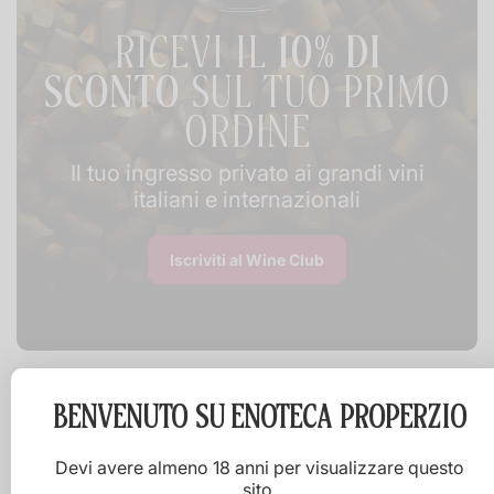
RICEVI IL
10% DI
SCONTO
SUL TUO PRIMO
ORDINE
Il tuo ingresso privato ai grandi vini
italiani e internazionali
Iscriviti al Wine Club
BENVENUTO SU
ENOTECA PROPERZIO
Devi avere almeno 18 anni per visualizzare questo
sito.